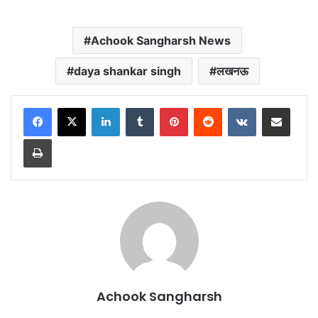
Achook Sangharsh News
daya shankar singh
लखनऊ
LinkedIn
Tumblr
Pinterest
Reddit
VKontakte
Share via Email
Print
Achook Sangharsh