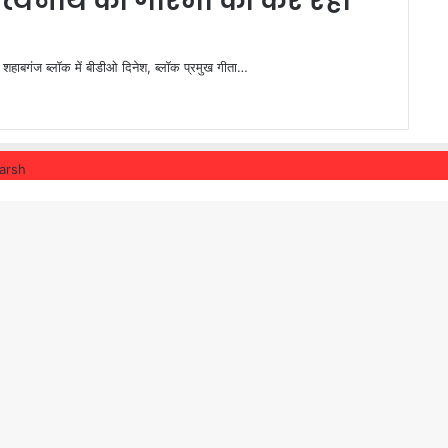
दित्यनाथ की गरिमा को कर रहा
र शहाबगंज ब्लॉक में बीडीओ दिनेश, ब्लॉक प्रमुख गीता…
arsh