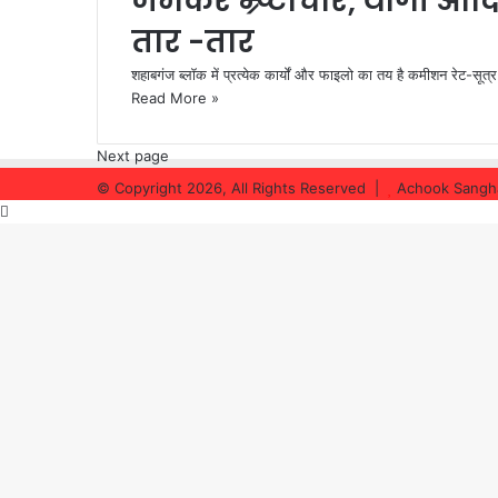
जमकर भ्र्ष्टाचार, योगी आ
तार -तार
शहाबगंज ब्लॉक में प्रत्येक कार्यों और फाइलो का तय है कमीशन रेट-सूत्
Read More »
Next page
© Copyright 2026, All Rights Reserved |
Achook Sangh
Back
to
top
button