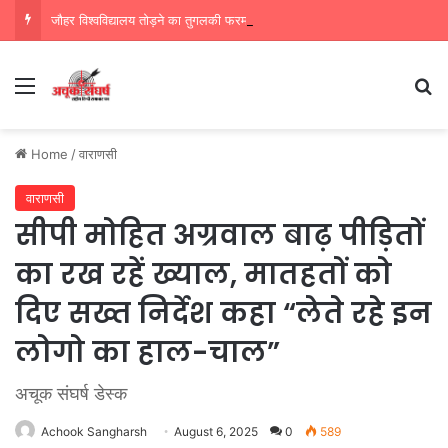
जौहर विश्वविद्यालय तोड़ने का तुगलकी फरमान, योगी का बस बदला लेने पर है ध्यान
Menu
Se
Home
/
वाराणसी
वाराणसी
सीपी मोहित अग्रवाल बाढ़ पीड़ितों
का रख रहें ख्याल, मातहतों को
दिए सख्त निर्देश कहा “लेते रहे इन
लोगो का हाल-चाल”
अचूक संघर्ष डेस्क
Achook Sangharsh
August 6, 2025
0
589