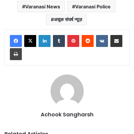
Varanasi News
Varanasi Police
अचूक संघर्ष न्यूज़
LinkedIn
Tumblr
Pinterest
Reddit
VKontakte
Share via Email
Print
Achook Sangharsh
Related Articles