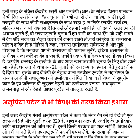
इसी तरह के संकेत केंद्रीय मंत्री और एलजेपी (आर) के सांसद चिराग पासवान
ने भी दिए. उन्होंने कहा, ”हर चुनाव को गंभीरता से लेना चाहिए. एनडीए पूरी
मजबूती के साथ सीपी राधाकृष्णन के साथ खड़ा है. न सिर्फ एनडीए गठबंधन,
बल्कि हमारा ये भी विश्वास है कि कई और हमारे साथी हैं, जो अपनी अंतरात्मा की
आवाज सुनते हैं, वो उपराष्ट्रपति चुनाव में हम सभी का साथ देंगे, जो सही मायने
में देश और सदन का नेतृत्व करने की क्षमता रखते हों.वहीं कांग्रेस के राज्यसभा
सांसद शक्ति सिंह गोहिल ने कहा, ”हमारा उम्मीदवार सर्वश्रेष्ठ है और मुझे
विश्वास है कि मतदाता अपनी अंतरात्मा की आवाज सुनेंगे. इंडिया अलायंस के
उम्मीदवार का करियर बेदाग़ रहा है. उन्होंने एक संवैधानिक पद पर भी काम किया
है. जगदीप धनखड़ के इस्तीफे के बाद आज उपराष्ट्रपति चुनाव के लिए वोट डाले
जा रहे हैं. धनखड़ ने अचानक 21 जुलाई को स्वास्थ्य का हवाला देते हुए इस्तीफा
दे दिया था. इसके बाद बीजेपी के नेतृत्व वाला गठबंधन एनडीए ने महाराष्ट्र के
राज्यपाल सीपी राधाकृष्णन को उम्मीदवार घोषित किया. वहीं विपक्ष ने सुप्रीम
कोर्ट के पूर्व जस्टिस बी सुदर्शन रेड्डी को उम्मीदवार बनाया. राधाकृष्णन
तमिलनाडु से और रेड्डी आंध्र प्रदेश से ताल्लुक रखते हैं.
अनुप्रिया पटेल ने भी विपक्ष की तरफ किया इशारा
इसी तरह केंद्रीय मंत्री अनुप्रिया पटेल ने कहा कि नंबर गेम को ही देखें तो एक
तरफ 445 है और दूसरी तरफ 320 है. बहुत बड़ा अंतर है. एनडीए के उम्मीदवार
सीपी राधाकृष्णन की जीत तय है. इसमें किसी प्रकार का शक नहीं है. विपक्ष के
लोग भी जानते हैं. वो उपराष्ट्रपति पद की शपथ लेंगे. अंतरात्मा की आवाज
सुनकर एनडीए के लोग वोट कर रहे हैं. हमें लगता है कि विपक्ष के कुछ सदस्य