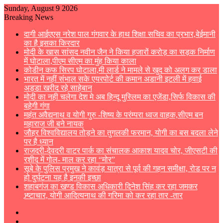
Sunday, August 9 2026
Breaking News
दागी आईएएस नरेश पाल गंगवार के हाथ शिक्षा सचिव का प्रभार,बेईमानी
का है इसका किरदार
मोदी के खास सांसद नवीन जैन ने किया हजारों करोड़ का सड़क निर्माण
में घोटाला,पीएम सीएम का मुंह किया काला
कोडीन कफ सिरप घोटाला,मी लार्ड ने मामले से खुद को अलग कर डाला
भारत में नहीं संभाल सके एयरपोर्ट की कमान अडानी इटली में हवाई
अड्डा खरीद रहे साहेबान
मोदी का नही चलेगा देश मे अब हिन्दू मुस्लिम का एजेंडा,सिर्फ विकास की
बहेगी गंगा
महंत अवैद्यनाथ व योगी गुरु -शिष्य के परंम्परा ध्वज वाहक,सीएम बन
महाराज जी बने नायक
जौहर विश्वविद्यालय तोड़ने का तुगलकी फरमान, योगी का बस बदला लेने
पर है ध्यान
राजदरी-देवदरी वाटर पार्क का संचालक आकाश यादव चोर, जीएसटी की
रशीद में गोल- माल कर रहा “मोर”
सूबे के पुलिस प्रमुख ने कावंड़ यात्रा से पूर्व की गहन समीक्षा, रोड पर न
हो दुर्घटना यह है इनकी इच्छा
शहाबगंज का खण्ड विकास अधिकारी दिनेश सिंह कर रहा जमकर
भ्र्ष्टाचार, योगी आदित्यनाथ की गरिमा को कर रहा तार -तार
Sidebar
Switch