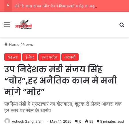
मोदी के खास सांसद नवीन जैन ने किया हजारों करोड़ का सड़क निर्माण में घोटाला,पीएम सीएम का मुंह किया काला
Menu
Se
Home
/
News
News
ई-पेपर
उत्तर प्रदेश
वाराणसी
उप निदेशक मंडी संजय सिंह
“चोर”,हर अनैतिक काम मे मनी
मांगे “मोर”
पहड़िया मंडी में भ्रष्टाचार का बोलबाला, शुल्क से लेकर आवास तक
हर स्तर पर खेल के आरोप
Achook Sangharsh
May 11, 2026
0
99
8 minutes read