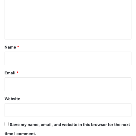
m
e
n
t
*
Name
*
Email
*
Website
Save my name, email, and website in this browser for the next
time I comment.