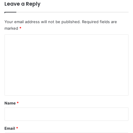
Leave a Reply
Your email address will not be published.
Required fields are
marked
*
C
o
m
m
e
n
t
*
Name
*
Email
*