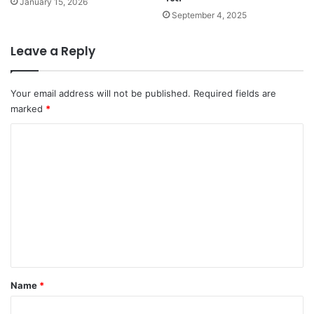
January 15, 2026
September 4, 2025
Leave a Reply
Your email address will not be published.
Required fields are
marked
*
C
o
m
m
e
n
t
*
Name
*