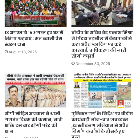
13 अगस्त से 15 अगस्त हर घर में
वीडीए के सचिव वेद प्रकाश मिश्रा
तिरंगा फहराएं : संत स्वामी प्रेम
ने पिंडरा तहसील में लेखपालों से
स्वरूप दास
कहा अवैध प्लाटिंग पर करे
कारवाई, प्राधिकरण की जारी
August 13, 2025
रहेगी कड़ाई
December 30, 2025
सीपी मोहित अग्रवाल ने थामी
पुलिकत गर्ग के निर्देश पर वीडीए
गणतंत्र दिवस की कमान, नारी
कार्यवाही जोन-वार जबरदस्त
शक्ति इस बार रहेंगी परेड की
,ध्वस्तीकरण अभियान से अवैध
शान
निर्माणकर्ताओं के हौसले हुए
पस्त