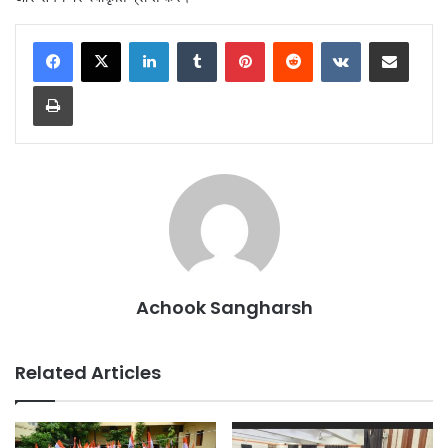
LinkedIn
Tumblr
Pinterest
Reddit
VKontakte
Share via Email
Print
Achook Sangharsh
Related Articles