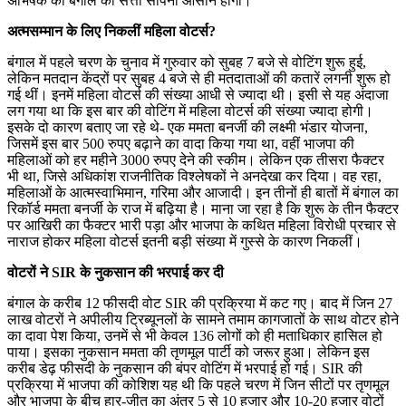
अभिषेक को बंगाल की सत्ता सौंपना आसान होगा।
अत्मसम्मान के लिए निकलीं महिला वोटर्स?
बंगाल में पहले चरण के चुनाव में गुरुवार को सुबह 7 बजे से वोटिंग शुरू हुई,
लेकिन मतदान केंद्रों पर सुबह 4 बजे से ही मतदाताओं की कतारें लगनी शुरू हो
गई थीं। इनमें महिला वोटर्स की संख्या आधी से ज्यादा थी। इसी से यह अंदाजा
लग गया था कि इस बार की वोटिंग में महिला वोटर्स की संख्या ज्यादा होगी।
इसके दो कारण बताए जा रहे थे- एक ममता बनर्जी की लक्ष्मी भंडार योजना,
जिसमें इस बार 500 रुपए बढ़ाने का वादा किया गया था, वहीं भाजपा की
महिलाओं को हर महीने 3000 रुपए देने की स्कीम। लेकिन एक तीसरा फैक्टर
भी था, जिसे अधिकांश राजनीतिक विश्लेषकों ने अनदेखा कर दिया। वह रहा,
महिलाओं के आत्मस्वाभिमान, गरिमा और आजादी। इन तीनों ही बातों में बंगाल का
रिकॉर्ड ममता बनर्जी के राज में बढ़िया है। माना जा रहा है कि शुरू के तीन फैक्टर
पर आखिरी का फैक्टर भारी पड़ा और भाजपा के कथित महिला विरोधी प्रचार से
नाराज होकर महिला वोटर्स इतनी बड़ी संख्या में गुस्से के कारण निकलीं।
वोटरों ने SIR के नुकसान की भरपाई कर दी
बंगाल के करीब 12 फीसदी वोट SIR की प्रक्रिया में कट गए। बाद में जिन 27
लाख वोटरों ने अपीलीय ट्रिब्यूनलों के सामने तमाम कागजातों के साथ वोटर होने
का दावा पेश किया, उनमें से भी केवल 136 लोगों को ही मताधिकार हासिल हो
पाया। इसका नुकसान ममता की तृणमूल पार्टी को जरूर हुआ। लेकिन इस
करीब डेढ़ फीसदी के नुकसान की बंपर वोटिंग में भरपाई हो गई। SIR की
प्रक्रिया में भाजपा की कोशिश यह थी कि पहले चरण में जिन सीटों पर तृणमूल
और भाजपा के बीच हार-जीत का अंतर 5 से 10 हजार और 10-20 हजार वोटों