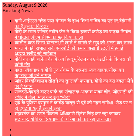
Sunday, August 9 2026
Breaking News
दागी आईएएस नरेश पाल गंगवार के हाथ शिक्षा सचिव का प्रभार,बेईमानी
का है इसका किरदार
मोदी के खास सांसद नवीन जैन ने किया हजारों करोड़ का सड़क निर्माण
में घोटाला,पीएम सीएम का मुंह किया काला
कोडीन कफ सिरप घोटाला,मी लार्ड ने मामले से खुद को अलग कर डाला
भारत में नहीं संभाल सके एयरपोर्ट की कमान अडानी इटली में हवाई
अड्डा खरीद रहे साहेबान
मोदी का नही चलेगा देश मे अब हिन्दू मुस्लिम का एजेंडा,सिर्फ विकास की
बहेगी गंगा
महंत अवैद्यनाथ व योगी गुरु -शिष्य के परंम्परा ध्वज वाहक,सीएम बन
महाराज जी बने नायक
जौहर विश्वविद्यालय तोड़ने का तुगलकी फरमान, योगी का बस बदला लेने
पर है ध्यान
राजदरी-देवदरी वाटर पार्क का संचालक आकाश यादव चोर, जीएसटी की
रशीद में गोल- माल कर रहा “मोर”
सूबे के पुलिस प्रमुख ने कावंड़ यात्रा से पूर्व की गहन समीक्षा, रोड पर न
हो दुर्घटना यह है इनकी इच्छा
शहाबगंज का खण्ड विकास अधिकारी दिनेश सिंह कर रहा जमकर
भ्र्ष्टाचार, योगी आदित्यनाथ की गरिमा को कर रहा तार -तार
Sidebar
Switch