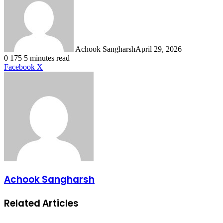
Achook Sangharsh
April 29, 2026
0
175
5 minutes read
LinkedIn
Tumblr
Pinterest
Reddit
VKontakte
Share
Print
Facebook
X
via
Email
Achook Sangharsh
Related Articles