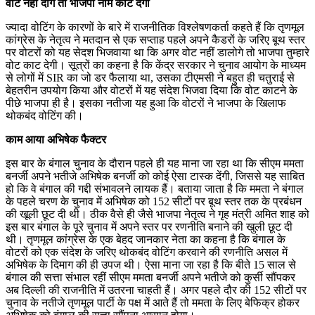
वोट नहीं दोगे तो भाजपा नाम काट देगी
ज्यादा वोटिंग के कारणों के बारे में राजनीतिक विश्लेषणकर्ता कहते हैं कि तृणमूल
कांग्रेस के नेतृत्व ने मतदान से एक सप्ताह पहले अपने कैडरों के जरिए बूथ स्तर
पर वोटरों को यह सेदश भिजवाया था कि अगर वोट नहीं डालोगे तो भाजपा तुम्हारे
वोट काट देगी। सूत्रों का कहना है कि केंद्र सरकार ने चुनाव आयोग के माध्यम
से लोगों में SIR का जो डर फैलाया था, उसका टीएमसी ने बहुत ही चतुराई से
बेहतरीन उपयोग किया और वोटरों में यह संदेश भिजवा दिया कि वोट काटने के
पीछे भाजपा ही है। इसका नतीजा यह हुआ कि वोटरों ने भाजपा के खिलाफ
थोकबंद वोटिंग की।
काम आया अभिषेक फैक्टर
इस बार के बंगाल चुनाव के दौरान पहले ही यह माना जा रहा था कि सीएम ममता
बनर्जी अपने भतीजे अभिषेक बनर्जी को कोई ऐसा टास्क देंगी, जिससे यह साबित
हो कि वे बंगाल की गद्दी संभावलने लायक हैं। बताया जाता है कि ममता ने बंगाल
के पहले चरण के चुनाव में अभिषेक को 152 सीटों पर बूथ स्तर तक के प्रबंधन
की खूली छूट दी थी। ठीक वैसे ही जैसे भाजपा नेतृत्व ने गृह मंत्री अमित शाह को
इस बार बंगाल के पूरे चुनाव में अपने स्तर पर रणनीति बनाने की खुली छूट दी
थी। तृणमूल कांग्रेस के एक बेहद जानकार नेता का कहना है कि बंगाल के
वोटरों को एक संदेश के जरिए थोकबंद वोटिंग करवाने की रणनीति असल में
अभिषेक के दिमाग की ही उपज थी। ऐसा माना जा रहा है कि बीते 15 साल से
बंगाल की सत्ता संभाल रहीं सीएम ममता बनर्जी अपने भतीजे को कुर्सी सौंपकर
अब दिल्ली की राजनीति में उतरना चाहती हैं। अगर पहले दौर की 152 सीटों पर
चुनाव के नतीजे तृणमूल पार्टी के पक्ष में आते हैं तो ममता के लिए बेफिक्र होकर