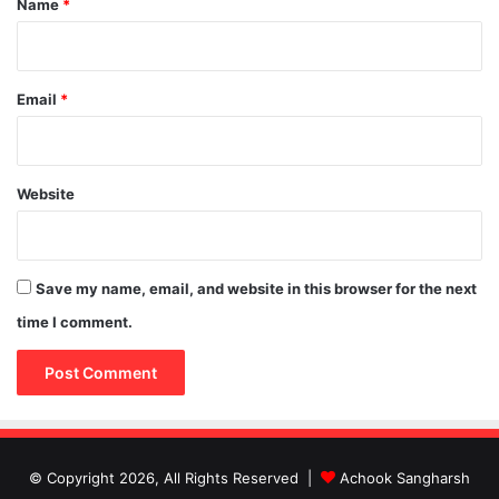
Name
*
Email
*
Website
Save my name, email, and website in this browser for the next
time I comment.
© Copyright 2026, All Rights Reserved |
Achook Sangharsh