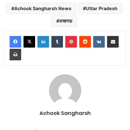
Achook Sangharsh News
Uttar Pradesh
लखनऊ
LinkedIn
Tumblr
Pinterest
Reddit
VKontakte
Share via Email
Print
Achook Sangharsh