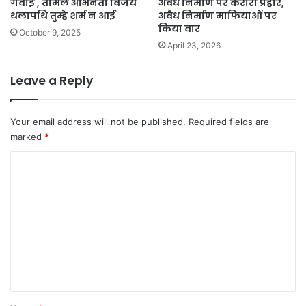
गवाई , तमिल अभिनेता विजय
अवैध निर्माण पर करारा प्रहार,
थलापथि तुम्हे शर्म न आई
अवैध निर्माण माफियाओं पर
किया वार
October 9, 2025
April 23, 2026
Leave a Reply
Your email address will not be published.
Required fields are
marked
*
C
o
m
m
e
n
t
*