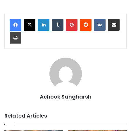
LinkedIn
Tumblr
Pinterest
Reddit
VKontakte
Share via Email
Print
Achook Sangharsh
Related Articles