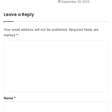
September 29, 2025
Leave a Reply
Your email address will not be published.
Required fields are
marked
*
C
o
m
m
e
n
t
*
Name
*