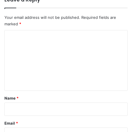
Your email address will not be published.
Required fields are
marked
*
C
o
m
m
e
n
t
*
Name
*
Email
*