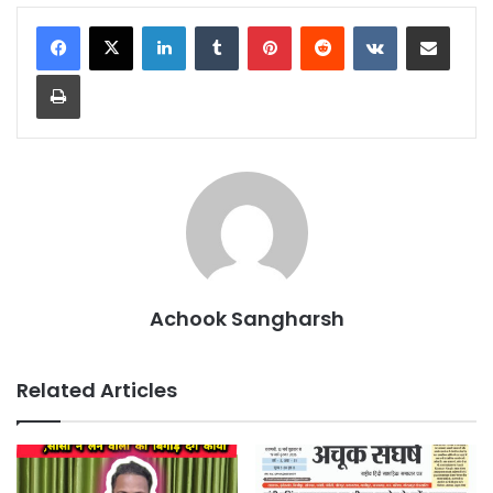
LinkedIn
Tumblr
Pinterest
Reddit
VKontakte
Share via Email
Print
Achook Sangharsh
Related Articles