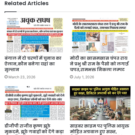
Related Articles
बंगाल में दो चरणों में चुनाव का
मोदी का खासमखास चंपत राय
ऐलान,कौन बनेगा यहां का
ने प्रभु श्री राम के पैसो को लगाई
सुल्तान
चपत,रामभक्त निकला लम्पट
March 23, 2026
July 1, 2026
डीजीपी राजीव कृष्ण झूठे
साइबर क्राइम पर पुलिस आयुक्त
मुकदमे, झूठे गवाहों को देंगे कड़ा
मोहित अग्रवाल हुए सख्त,