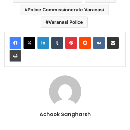
Police Commissionerate Varanasi
Varanasi Police
LinkedIn
Tumblr
Pinterest
Reddit
VKontakte
Share via Email
Print
Achook Sangharsh