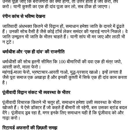
उनसे पूछा जाए कि बेरोजगारी का क्या होगा, तो उत्तर होता है जप करो, तप
करो। यानी कुश्ती का एक ही दांव पूजा कर लो, सब ठीक हो जाएगा।
रंगीन कांच से भविष्य देखना
जातिवादी अंधभक्त कितने भी विद्वान हों, समाधान हमेशा जाति के दायरे में ढूंढते
हैं। उनकी सोच वैसी है जैसे कोई टॉर्च लेकर समंदर की गहराई नापने निकले। वे
जाति उन्मूलन भी जाति के भीतर चाहते हैं। यानी सांप भी मर जाए और लाठी भी
न टूटे।
धर्माधीश और ‘एक ही दांव’ की राजनीति
धर्माधीशों की सोच इतनी सीमित कि 100 बीमारियों की दवा एक ही मंत्र जपो,
आरती करो, माला फेरो।
महंगाई-माला फेरो, भ्रष्टाचार-आरती गाओ, युद्ध-प्रसाद खाओ। इन्हें लगता है
जैसे पूरा समाज एक अखाड़ा है और इनकी कुश्ती में सिर्फ एक ही दांव काम करता
है।
पूंजीवादी विद्वान संकट भी व्यवस्था के भीतर
पूंजीवादी विचारक कितने भी चतुर हों, समाधान हमेशा उसी व्यवस्था के भीतर
खोजते हैं। ये ऐसे डॉक्टर हैं जो कहते हैं बीमारी तो रहेगी, बस उसका ब्रांड बदल
देंगे। पूंजीवाद डूब रहा है, मगर इनके लिए समाधान यही है कि पूंजीवाद को और
गाढ़ा करो।
रिटायर्ड अफसरों की छिछली समझ