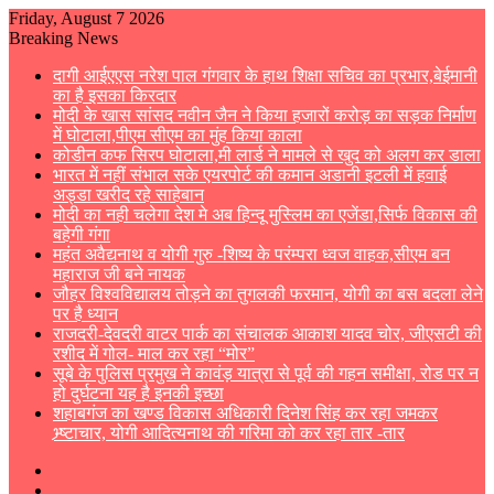
Friday, August 7 2026
Breaking News
दागी आईएएस नरेश पाल गंगवार के हाथ शिक्षा सचिव का प्रभार,बेईमानी
का है इसका किरदार
मोदी के खास सांसद नवीन जैन ने किया हजारों करोड़ का सड़क निर्माण
में घोटाला,पीएम सीएम का मुंह किया काला
कोडीन कफ सिरप घोटाला,मी लार्ड ने मामले से खुद को अलग कर डाला
भारत में नहीं संभाल सके एयरपोर्ट की कमान अडानी इटली में हवाई
अड्डा खरीद रहे साहेबान
मोदी का नही चलेगा देश मे अब हिन्दू मुस्लिम का एजेंडा,सिर्फ विकास की
बहेगी गंगा
महंत अवैद्यनाथ व योगी गुरु -शिष्य के परंम्परा ध्वज वाहक,सीएम बन
महाराज जी बने नायक
जौहर विश्वविद्यालय तोड़ने का तुगलकी फरमान, योगी का बस बदला लेने
पर है ध्यान
राजदरी-देवदरी वाटर पार्क का संचालक आकाश यादव चोर, जीएसटी की
रशीद में गोल- माल कर रहा “मोर”
सूबे के पुलिस प्रमुख ने कावंड़ यात्रा से पूर्व की गहन समीक्षा, रोड पर न
हो दुर्घटना यह है इनकी इच्छा
शहाबगंज का खण्ड विकास अधिकारी दिनेश सिंह कर रहा जमकर
भ्र्ष्टाचार, योगी आदित्यनाथ की गरिमा को कर रहा तार -तार
Sidebar
Switch