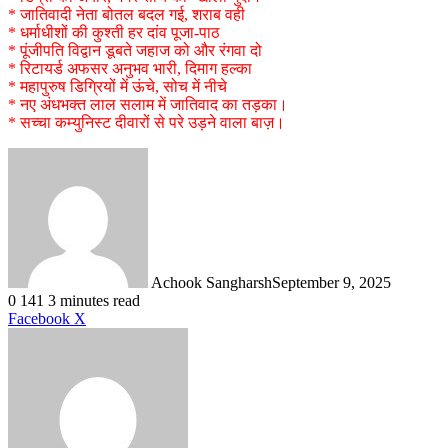
* जातिवादी नेता बोतल बदल गई, शराब वही
* धर्माधीशों की कुश्ती हर दांव पूजा-पाठ
* पूंजीपति विद्वान डूबते जहाज को और रंगवा दो
* रिटायर्ड अफसर अनुभव भारी, दिमाग हल्का
* महापुरुष डिग्रियों में ऊंचे, सोच में नीचे
* नए अंधभक्त लाल सलाम में जातिवाद का तड़का।
* सच्चा कम्युनिस्ट दीवारों से परे उड़ने वाला बाज़।
Achook Sangharsh
September 9, 2025
0
141
3 minutes read
LinkedIn
Tumblr
Pinterest
Reddit
VKontakte
Share
Print
Facebook
X
via
Email