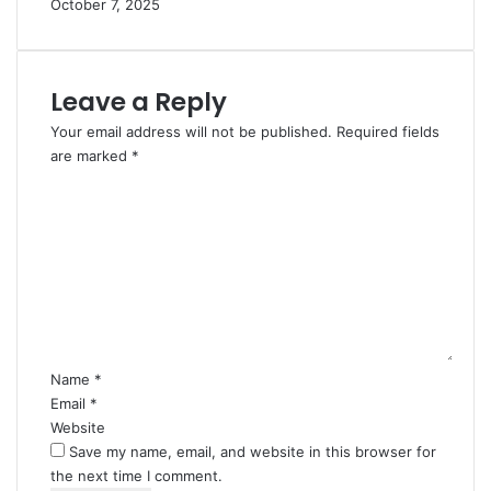
October 7, 2025
Leave a Reply
Your email address will not be published.
Required fields
are marked
*
C
o
m
m
e
n
t
*
Name
*
Email
*
Website
Save my name, email, and website in this browser for
the next time I comment.