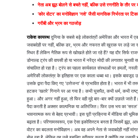
नेता अब झूठ बोलने से बचते नहीं, बल्कि उसे रणनीति के तौर पर कर
‘कोर वोटर’ का मनोविज्ञान ‘नशे’ जैसी मानसिक निर्भरता पर टिक
गरीबी और भ्रम का गठजोड़
राकेश कायस्थ
दुनिया के सबसे बड़े लोकतंत्रों अमेरिका और भारत 
जवाबदेही पर नहीं, बल्कि डर, भ्रम और नफरत की खुराक पर लड़े जा रहे 
स्थिर हैं लेकिन नैतिक रूप से खोखले होते जा रहे हैं? यह दौर सिर्फ र
डोनाल्ड ट्रंप की वापसी हो या भारत में नरेंद्र मोदी की लगातार चुनावी 
संचालित हो रहा है। ट्रंप का पहला कार्यकाल संस्थाओं पर हमलों, नस
अमेरिकी लोकतंत्र के इतिहास पर एक काला धब्बा था। इसके बावजूद उन
उसके द्वारा पैदा किए गए ‘उत्तेजना’ से प्रभावित होता है। भारत में 
हटकर ‘खतरे’ गिनाने पर आ गया है। कभी घुसपैठ, कभी धर्म, कभी राष्ट्
हुआ। और अगर नहीं हुआ, तो फिर वही मुद्दे बार-बार क्यों उछाले जात
पैदा करती है अक्सर काल्पनिक या अतिरंजित। फिर उस भय का ‘सरल’ स
भावनात्मक रूप से बेहद प्रभावी। इस पूरी प्रक्रिया में मीडिया की भूम
बढ़ाता है। परिणामस्वरूप, एक ऐसा इकोसिस्टम बनता है जिसमें झूठ, आ
वोटर का बदलता मनोविज्ञान। अब वह अपने नेता से जवाबदेही नहीं मांगता
बोल रहा है, लेकिन वह उसे इसलिए स्वीकार करता है क्योंकि वह उसकी भाव