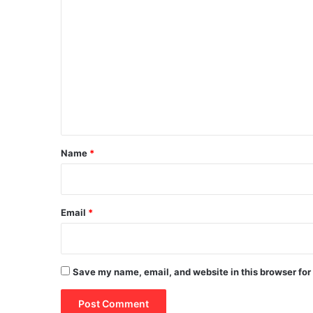
C
o
m
m
e
n
t
*
Name
*
Email
*
Save my name, email, and website in this browser for