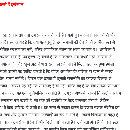
ते हैं इस्तेमाल
ा
में एक खतरनाक समानता उभरकर सामने आई है। यहां चुनाव अब विकास, नीति और
हैं। सवाल यह है कि क्या यह प्रवृत्ति उन समाजों की देन है जो आर्थिक रूप से
ाजनीतिक बदलाव का नहीं, बल्कि सामाजिक चेतना के क्षरण का दौर है। अमेरिका में
सफलता दोनों ही उदाहरण यह बताते हैं कि लोकतंत्र अब ‘तथ्य’ नहीं, ‘भावना’ से
्ली बयानबाजी और खुले झूठ से भरा रहा। हार के बाद कैपिटल हिल पर हुआ हमला
की वापसी यह साबित करती है कि वोटर अब नेता के चरित्र या काम से ज्यादा
भी तस्वीर अलग नहीं है। पिछले एक दशक में चुनावी राजनीति का फोकस विकास से
रवाद। सवाल यह नहीं कि समस्याएं हैं या नहीं, बल्कि यह है कि क्या उनका समाधान
े हैं। दरअसल यह एक सुनियोजित रणनीति है। उग्र दक्षिणपंथी राजनीति पहले एक भय
माधान पेश करती है, जो तर्क की कसौटी पर बेहद कमजोर होता है, लेकिन
िका भी बेहद संदिग्ध हो जाती है। वह सत्ता से सवाल करने के बजाय उसके नैरेटिव को
धा-सच और प्रचार मिलकर ‘सच्चाई’ का रूप ले लेते हैं। सबसे चिंताजनक पहलू है
, बल्कि उससे ‘मनोरंजन’ और ‘उत्तेजना’ चाहता है। उसे पता होता है कि नेता झूठ
नाओं को संतुष्ट करता है। यह प्रवृत्ति सिर्फ समृद्ध वर्ग तक सीमित नहीं रहती।