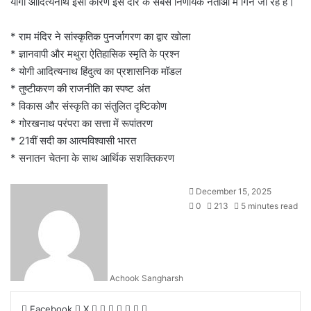
योगी आदित्यनाथ इसी कारण इस दौर के सबसे निर्णायक नेताओं में गिने जा रहे हैं।
* राम मंदिर ने सांस्कृतिक पुनर्जागरण का द्वार खोला
* ज्ञानवापी और मथुरा ऐतिहासिक स्मृति के प्रश्न
* योगी आदित्यनाथ हिंदुत्व का प्रशासनिक मॉडल
* तुष्टीकरण की राजनीति का स्पष्ट अंत
* विकास और संस्कृति का संतुलित दृष्टिकोण
* गोरखनाथ परंपरा का सत्ता में रूपांतरण
* 21वीं सदी का आत्मविश्वासी भारत
* सनातन चेतना के साथ आर्थिक सशक्तिकरण
December 15, 2025
0
213
5 minutes read
Achook Sangharsh
LinkedIn
Tumblr
Pinterest
Reddit
VKontakte
Share
Print
Facebook
X