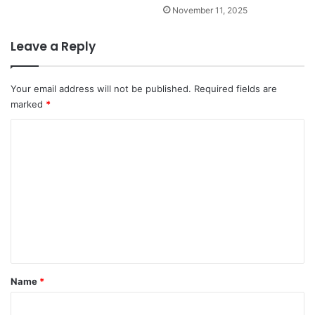
November 11, 2025
Leave a Reply
Your email address will not be published.
Required fields are
marked
*
C
o
m
m
e
n
t
*
Name
*