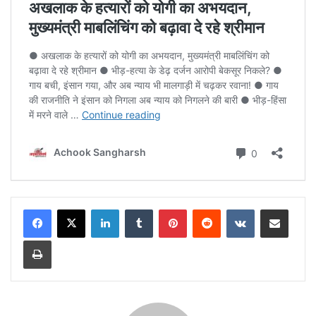
LinkedIn
Tumblr
Pinterest
Reddit
VKontakte
Share via Email
Print