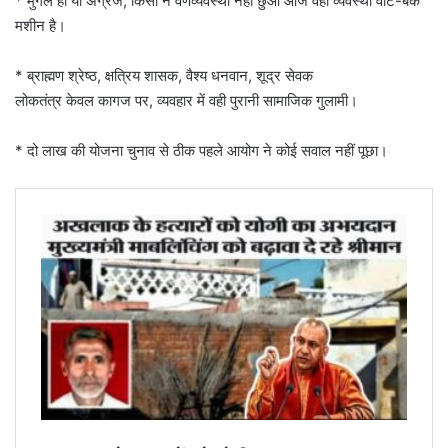
* मुगल हों या अंग्रेज, किसी ने वर्णव्यवस्था नहीं छुआ आज वही व्यवस्था वोट-बैंक
मशीन है।
* ब्राह्मण श्रेष्ठ, क्षत्रिय शासक, वैश्य धनवान, शूद्र सेवक
लोकतंत्र केवल कागज पर, व्यवहार में वही पुरानी सामाजिक गुलामी।
* दो लाख की योजना चुनाव से ठीक पहले आयोग ने कोई सवाल नहीं पूछा।