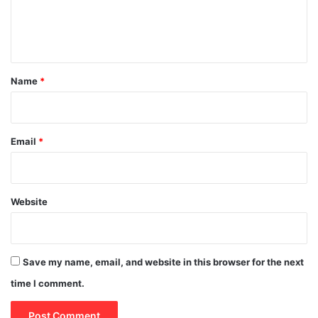
e
n
t
*
Name
*
Email
*
Website
Save my name, email, and website in this browser for the next
time I comment.