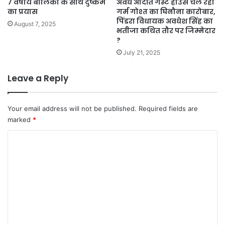
7 वर्षीय बालिका के साथ दुष्कर्म
अवैध अदिति गेस्ट हाउस चल रहा
का प्रयास
गर्म गोश्त का घिनौना कारोबार,
पिंडरा विधायक अवधेश सिंह का
August 7, 2025
भतीजा कथित तौर पर जिम्मेदार
?
July 21, 2025
Leave a Reply
Your email address will not be published.
Required fields are
marked
*
C
o
m
m
e
n