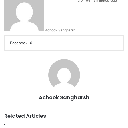
0
94
5 minutes read
Achook Sangharsh
LinkedIn
Tumblr
Pinterest
Reddit
VKontakte
Share
Print
Facebook
X
via
Email
Achook Sangharsh
Related Articles