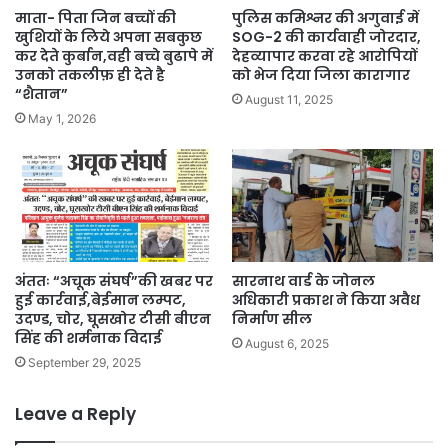
माता- पिता जिन बच्चों की
पुलिस कमिश्नर की अगुवाई में
खुशियों के लिये अपना सबकुछ
SOG-2 की कार्यवाही जोरदार,
कर देते कुर्बान,वही बच्चे बुढापे में
देहव्यापार करवा रहे आरोपियों
उनको तकलीफ़ ही देते है
को भेज दिया जिला कारागार
“शैतान”
August 11, 2025
May 1, 2026
अंततः “अचूक संघर्ष”की खबर पर
सारनाथ वार्ड के जोनल
हुई कार्रवाई,बेईमान लम्पट,
अधिकारी प्रकाश ने किया अवैध
उदण्ड, चोर, घूसखोर टीसी बीएन
निर्माण सील
सिंह की शर्मनाक विदाई
August 6, 2025
September 29, 2025
Leave a Reply