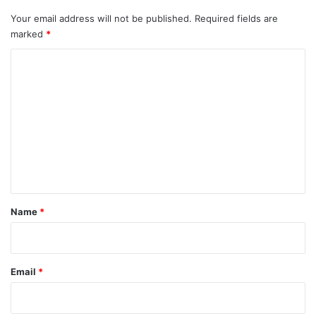
Your email address will not be published.
Required fields are
marked
*
C
o
m
m
e
n
t
*
Name
*
Email
*