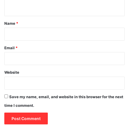
n
t
*
Name
*
Email
*
Website
Save my name, email, and website in this browser for the next
time I comment.