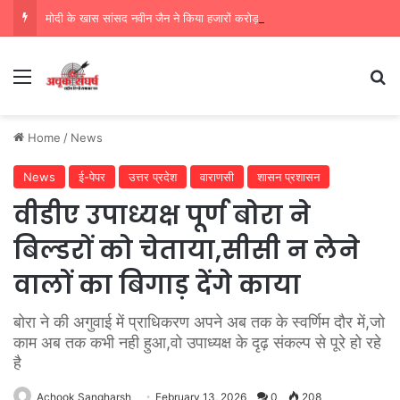
मोदी के खास सांसद नवीन जैन ने किया हजारों करोड़ का सड़क निर्माण में घोटाला,पीएम सीएम का मुंह किया काला
Menu
Se
Home
/
News
News
ई-पेपर
उत्तर प्रदेश
वाराणसी
शासन प्रशासन
वीडीए उपाध्यक्ष पूर्ण बोरा ने
बिल्डरों को चेताया,सीसी न लेने
वालों का बिगाड़ देंगे काया
बोरा ने की अगुवाई में प्राधिकरण अपने अब तक के स्वर्णिम दौर में,जो
काम अब तक कभी नही हुआ,वो उपाध्यक्ष के दृढ़ संकल्प से पूरे हो रहे
है
Achook Sangharsh
February 13, 2026
0
208