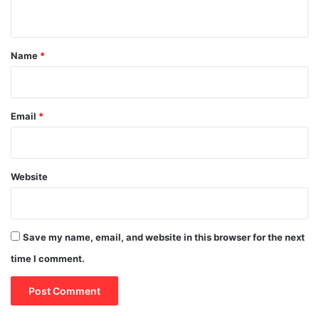
n
t
*
Name
*
Email
*
Website
Save my name, email, and website in this browser for the next
time I comment.