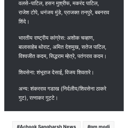
वलसे-पाटिल, हसन मुश्रीफ, मकरंद पाटिल,
राजेश टोपे, धनंजय मुंडे, प्राजक्त तनपुरे, बबनराव
शिंदे।
भारतीय राष्ट्रीय कांग्रेस: अशोक चव्हाण,
बालासाहेब थोराट, अमित देशमुख, सतेज पाटिल,
विश्वजीत कदम, सिद्धराम म्हेत्रे, पतंगराव कदम।
शिवसेना: शंभूराज देसाई, विजय शिवतारे।
अन्य: शंकरराव गडाख (निर्दलीय/शिवसेना ठाकरे
गुट), रत्नाकर गुट्टे।
Achook Sangharsh News
pm modi