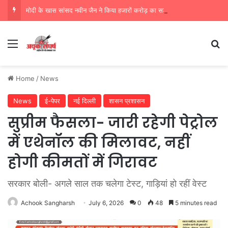
मोदी के खास सांसद नवीन जैन ने किया हजारों करोड़ का सड़क निर्माण में घोटाला,पीएम सीएम का मुंह किया काला
Menu
Se
Home
/
News
News
ई-पेपर
नई दिल्ली
शासन प्रशासन
सुप्रीम फैसला- जारी रहेगी पेट्रोल
में एथेनॉल की मिलावट, नहीं
होगी कीमतों में गिरावट
सरकार बोली- अगले साल तक चलेगा टेस्ट, गाड़ियां हो रहीं वेस्ट
Achook Sangharsh
July 6, 2026
0
48
5 minutes read