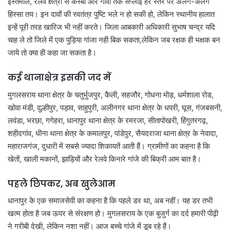
इस्तेमाल, रेलवे क्षेत्रों से कस्बों और गांवों तक सप्लाई हर स्तर पर अलग-अलग
हिस्सा तय। इन दावों की स्वतंत्र पुष्टि भले न हो सकी हो, लेकिन स्थानीय हालात
इन्हें पूरी तरह खारिज भी नहीं करते। जिला आबकारी अधिकारी सुभाष चन्द्र यदि
चाह ले तो जिले में एक पुड़िया गांजा नही बिक सकता,लेकिन जब रक्षक ही भक्षक बन
जाये तो क्या ही कहा जा सकता है।
कई थानाक्षेत्र इसकी जद में
मुगलसराय थाना क्षेत्र के चतुर्भुजपुर, कैली, सहजौर, गोधना मोड़, धर्मशाला रोड,
खोवा मंडी, दुल्हीपुर, पड़ाव, साहुपुरी, अलीनगर थाना क्षेत्र के धपरी, घूस, गंजबसनी,
लवंडा, भरछा, गगेहरा, धानापुर थाना क्षेत्र के रमरजा, सीतापोखरी, हिंगुतरगढ़,
शहीदगांव, धीना थाना क्षेत्र के कमालपुर, पांडेपुर, सैयदराजा थाना क्षेत्र के नेवादा,
महाराजगंज, दुधारी में सबसे ज्यादा शिकायतें आती हैं। ग्रामीणों का कहना है कि
खेतों, खाली मकानों, झाड़ियों और रेलवे किनारे गांजे की बिक्री आम बात है।
पहले छिपकर, अब खुलेआम
धानापुर के एक समाजसेवी का कहना है कि पहले डर था, अब नहीं। यह डर तभी
खत्म होता है जब ऊपर से संरक्षण हो। मुगलसराय के एक बुजुर्ग का दर्द हमारी पीढ़ी
ने गरीबी देखी, लेकिन नशा नहीं। आज बच्चे गांजे में डूब रहे हैं।