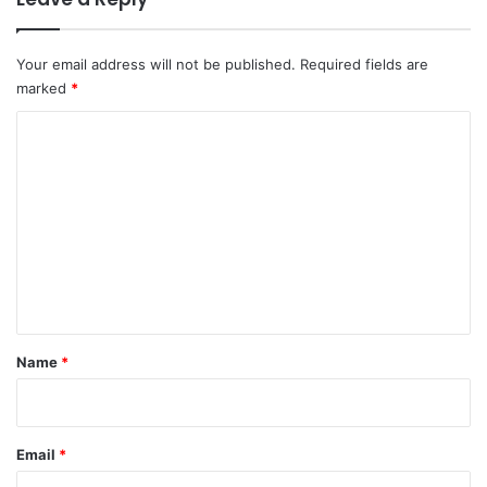
Your email address will not be published.
Required fields are
marked
*
C
o
m
m
e
n
t
*
Name
*
Email
*