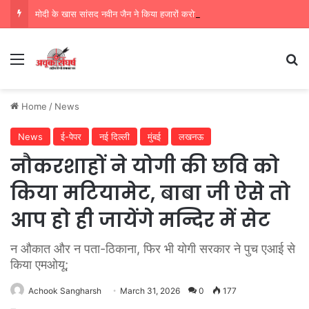
मोदी के खास सांसद नवीन जैन ने किया हजारों करोड़ का सड़क निर्माण में घोटाला,पीएम सीएम का मुंह किया काला
Menu
Se
Home
/
News
News
ई-पेपर
नई दिल्ली
मुंबई
लखनऊ
नौकरशाहों ने योगी की छवि को
किया मटियामेट, बाबा जी ऐसे तो
आप हो ही जायेंगे मन्दिर में सेट
न औकात और न पता-ठिकाना, फिर भी योगी सरकार ने पुच एआई से
किया एमओयू;
Achook Sangharsh
March 31, 2026
0
177