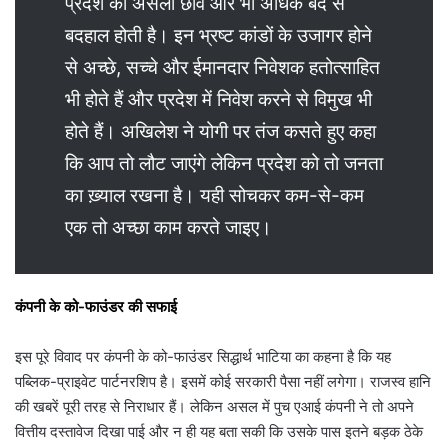
प्रदेश की असली छवि और भी अधिक बद से
बदहाल होती है। इन भ्रष्ट कांडों के उजागर होने
से अच्छे, सच्चे और ईमानदार निवेशक हतोत्साहित
भी होते हैं और प्रदेश में निवेश करने से विमुख भी
होते हैं। अखिलेश ने योगी पर तंज कसते हुए कहा
कि आप तो लौट जाएंगे लेकिन प्रदेश को तो जनता
का ख़्याल रखना है। यही सोचकर कम-से-कम
एक तो अच्छा काम करते जाइए।
कंपनी के को-फाउंडर की सफाई
इस पूरे विवाद पर कंपनी के को-फाउंडर सिद्धार्थ भाटिया का कहना है कि यह
पब्लिक-प्राइवेट पार्टनरशिप है। इसमें कोई सरकारी पैसा नहीं लगेगा। राजस्व हानि
की खबरें पूरी तरह से निराधार हैं। लेकिन असल में पुच एआई कंपनी ने तो अपने
वित्तीय दस्तावेज दिखा पाई और न ही यह बता सकी कि उसके पास इतने बड़क ठेके