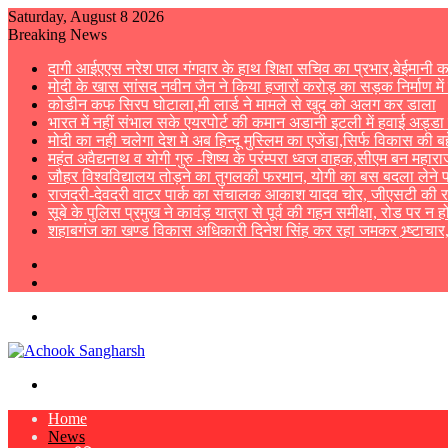
Saturday, August 8 2026
Breaking News
दागी आईएएस नरेश पाल गंगवार के हाथ शिक्षा सचिव का प्रभार,बेईमानी 
मोदी के खास सांसद नवीन जैन ने किया हजारों करोड़ का सड़क निर्माण में
कोडीन कफ सिरप घोटाला,मी लार्ड ने मामले से खुद को अलग कर डाला
भारत में नहीं संभाल सके एयरपोर्ट की कमान अडानी इटली में हवाई अड्डा
मोदी का नही चलेगा देश मे अब हिन्दू मुस्लिम का एजेंडा,सिर्फ विकास की बह
महंत अवैद्यनाथ व योगी गुरु -शिष्य के परंम्परा ध्वज वाहक,सीएम बन महा
जौहर विश्वविद्यालय तोड़ने का तुगलकी फरमान, योगी का बस बदला लेने पर
राजदरी-देवदरी वाटर पार्क का संचालक आकाश यादव चोर, जीएसटी की रश
सूबे के पुलिस प्रमुख ने कावंड़ यात्रा से पूर्व की गहन समीक्षा, रोड पर न ह
शहाबगंज का खण्ड विकास अधिकारी दिनेश सिंह कर रहा जमकर भ्र्ष्टाचार
Sidebar
Switch
skin
Menu
Search
for
Home
News