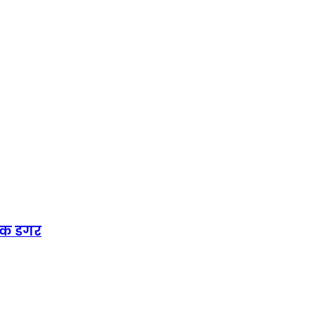
ायक डगर