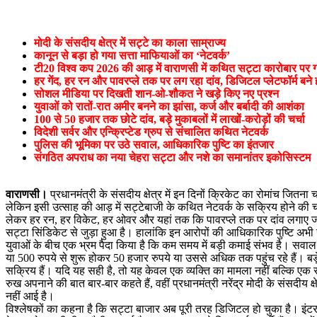
मोदी के संसदीय क्षेत्र में सट्टे का काला साम्राज्य
कानून से बड़ा हो गया सत्ता माफियाओं का ‘नेटवर्क’
टी20 विश्व कप 2026 की आड़ में वाराणसी में कथित सट्टा कारोबार पर 
हर गेंद, हर रन और पावरप्ले तक पर लग रहा दांव, डिजिटल प्लेटफॉर्म बने
सोशल मीडिया पर दिखती शान-ओ-शौकत ने खड़े किए नए प्रश्न
युवाओं को रातों-रात अमीर बनने का झांसा, कर्ज और बर्बादी की आशंका
100 से 50 हजार तक छोटे दांव, बड़े मुकाबलों में लाखों-करोड़ों की चर्चा
विदेशी सर्वर और एन्क्रिप्टेड ग्रुप से संचालित कथित नेटवर्क
पुलिस की भूमिका पर उठे सवाल, आधिकारिक पुष्टि का इंतजार
संगठित अपराध का नया चेहरा सट्टा और नशे का समानांतर इकोसिस्टम
वाराणसी।
प्रधानमंत्री के संसदीय क्षेत्र में इन दिनों क्रिकेट का रोमांच जित
लेकिन इसी उत्साह की आड़ में सट्टेबाजी के कथित नेटवर्क के सक्रिय होने की चर
लेकर हर रन, हर विकेट, हर ओवर और यहां तक कि पावरप्ले तक पर दांव लगाए जा रह
सट्टा सिंडिकेट से जुड़ा हुआ है। हालांकि इन आरोपों की आधिकारिक पुष्टि अभी 
युवाओं के बीच एक भ्रम पैदा किया है कि कम समय में बड़ी कमाई संभव है। सवाल 
या 500 रुपये से शुरू होकर 50 हजार रुपये या उससे अधिक तक पहुंच रहे हैं। ब
सक्रिय हैं। यदि यह सही है, तो यह केवल एक व्यक्ति का मामला नहीं बल्कि एक 
रुख अपनाने की बात बार-बार कहते हैं, वहीं प्रधानमंत्री नरेंद्र मोदी के संस
नहीं आई है।
विश्लेषकों का कहना है कि सट्टा बाजार अब पूरी तरह डिजिटल हो चुका है। इंटरने