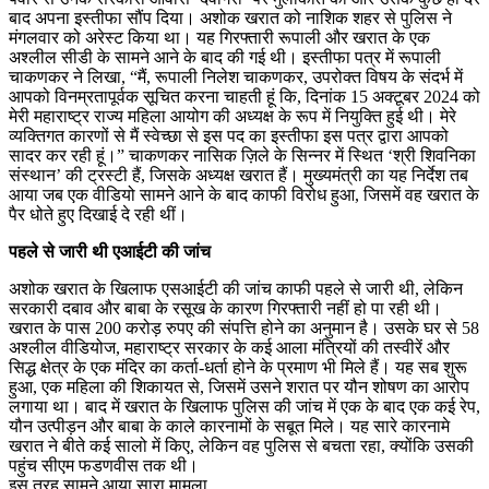
बाद अपना इस्तीफा सौंप दिया। अशोक खरात को नाशिक शहर से पुलिस ने
मंगलवार को अरेस्ट किया था। यह गिरफ्तारी रूपाली और खरात के एक
अश्लील सीडी के सामने आने के बाद की गई थी। इस्तीफा पत्र में रूपाली
चाकणकर ने लिखा, “मैं, रूपाली निलेश चाकणकर, उपरोक्त विषय के संदर्भ में
आपको विनम्रतापूर्वक सूचित करना चाहती हूं कि, दिनांक 15 अक्टूबर 2024 को
मेरी महाराष्ट्र राज्य महिला आयोग की अध्यक्ष के रूप में नियुक्ति हुई थी। मेरे
व्यक्तिगत कारणों से मैं स्वेच्छा से इस पद का इस्तीफा इस पत्र द्वारा आपको
सादर कर रही हूं।” चाकणकर नासिक ज़िले के सिन्नर में स्थित ‘श्री शिवनिका
संस्थान’ की ट्रस्टी हैं, जिसके अध्यक्ष खरात हैं। मुख्यमंत्री का यह निर्देश तब
आया जब एक वीडियो सामने आने के बाद काफी विरोध हुआ, जिसमें वह खरात के
पैर धोते हुए दिखाई दे रही थीं।
पहले से जारी थी एआईटी की जांच
अशोक खरात के खिलाफ एसआईटी की जांच काफी पहले से जारी थी, लेकिन
सरकारी दबाव और बाबा के रसूख के कारण गिरफ्तारी नहीं हो पा रही थी।
खरात के पास 200 करोड़ रुपए की संपत्ति होने का अनुमान है। उसके घर से 58
अश्लील वीडियोज, महाराष्ट्र सरकार के कई आला मंत्रियों की तस्वीरें और
सिद्ध क्षेत्र के एक मंदिर का कर्ता-धर्ता होने के प्रमाण भी मिले हैं। यह सब शुरू
हुआ, एक महिला की शिकायत से, जिसमें उसने शरात पर यौन शोषण का आरोप
लगाया था। बाद में खरात के खिलाफ पुलिस की जांच में एक के बाद एक कई रेप,
यौन उत्पीड़न और बाबा के काले कारनामों के सबूत मिले। यह सारे कारनामे
खरात ने बीते कई सालो में किए, लेकिन वह पुलिस से बचता रहा, क्योंकि उसकी
पहुंच सीएम फडणवीस तक थी।
इस तरह सामने आया सारा मामला