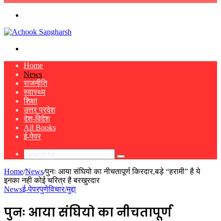
skin
Menu
Search
for
Home
News
राजनीति
स्वास्थ्य
शिक्षा
उत्तर प्रदेश
देश-विदेश
All Books
ई-पेपर
Search
for
Home
/
News
/
पुनः आया संघियो का नीचतापूर्ण किरदार,बड़े “हरामी” है ये
इनका नही कोई चरित्र है बरखुरदार
News
ई-पेपर
पुणे
विचार/मुद्दा
पुनः आया संघियो का नीचतापूर्ण