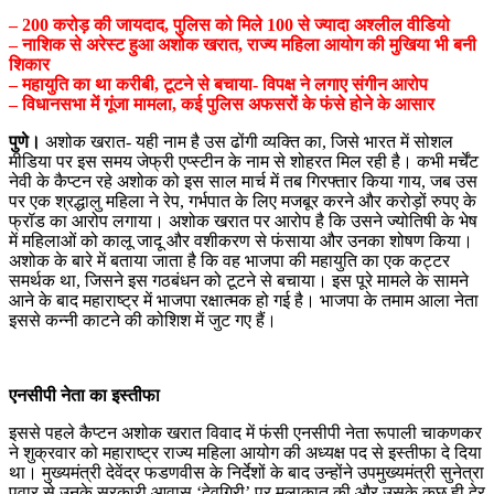
– 200 करोड़ की जायदाद, पुलिस को मिले 100 से ज्यादा अश्लील वीडियो
– नाशिक से अरेस्ट हुआ अशोक खरात, राज्य महिला आयोग की मुखिया भी बनी
शिकार
– महायुति का था करीबी, टूटने से बचाया- विपक्ष ने लगाए संगीन आरोप
– विधानसभा में गूंजा मामला, कई पुलिस अफसरों के फंसे होने के आसार
पुणे।
अशोक खरात- यही नाम है उस ढोंगी व्यक्ति का, जिसे भारत में सोशल
मीडिया पर इस समय जेफ्री एप्स्टीन के नाम से शोहरत मिल रही है। कभी मर्चेंट
नेवी के कैप्टन रहे अशोक को इस साल मार्च में तब गिरफ्तार किया गाय, जब उस
पर एक श्रद्धालु महिला ने रेप, गर्भपात के लिए मजबूर करने और करोड़ों रुपए के
फ्रॉड का आरोप लगाया। अशोक खरात पर आरोप है कि उसने ज्योतिषी के भेष
में महिलाओं को कालू जादू और वशीकरण से फंसाया और उनका शोषण किया।
अशोक के बारे में बताया जाता है कि वह भाजपा की महायुति का एक कट्टर
समर्थक था, जिसने इस गठबंधन को टूटने से बचाया। इस पूरे मामले के सामने
आने के बाद महाराष्ट्र में भाजपा रक्षात्मक हो गई है। भाजपा के तमाम आला नेता
इससे कन्नी काटने की कोशिश में जुट गए हैं।
एनसीपी नेता का इस्तीफा
इससे पहले कैप्टन अशोक खरात विवाद में फंसी एनसीपी नेता रूपाली चाकणकर
ने शुक्रवार को महाराष्ट्र राज्य महिला आयोग की अध्यक्ष पद से इस्तीफा दे दिया
था। मुख्यमंत्री देवेंद्र फडणवीस के निर्देशों के बाद उन्होंने उपमुख्यमंत्री सुनेत्रा
पवार से उनके सरकारी आवास ‘देवगिरी’ पर मुलाकात की और उसके कुछ ही देर