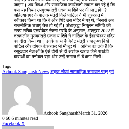
जाएगा। अब विपक्ष और सामाजिक कार्यकर्ता सवाल कर रहे हैं कि
क्या यह नियम उपमुख्यमंत्री एकनाथ शिंदे पर भी लागू होगा?
अहिल्यानगर के पालक मंत्री विखे पाटिल ने भी शुरुआत में
स्वीकार किया था कि वे और शिंदे उस मंदिर में गए थे, जिससे अब
राजनीतिक चर्चाएं तेज हो गई हैं। अंधश्रद्धा निर्मूलन समिति की
राज्य सचिव एडवोकेट रंजना गवांदे के अनुसार, अक्टूबर 2022 में
तत्कालीन मुख्यमंत्री एकनाथ शिंदे ने नासिक के ईशान्येश्वर मंदिर
का दौरा किया था। उनके साथ कैबिनेट मंत्री राधाकृष्ण विखे
पाटिल और दीपक केसरकर भी मौजूद थे। अनिस का तर्क है कि
रसूखदार नेताओं के ऐसे दौरों से ही अशोक खरात जैसे पाखंडी
बाबाओं का मनोबल बढ़ा और उन्हें समाज में ‘वैधता’ मिली।
Tags
Achook Sangharsh News
अचूक संघर्ष साप्ताहिक समाचार पत्र
पुणे
Achook Sangharsh
March 31, 2026
0
60
6 minutes read
LinkedIn
Tumblr
Pinterest
Reddit
VKontakte
Share
Print
Facebook
X
via