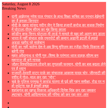
Saturday, August 8 2026
Breaking News
दागी आईएएस नरेश पाल गंगवार के हाथ शिक्षा सचिव का प्रभार,बेईमानी
का है इसका किरदार
मोदी के खास सांसद नवीन जैन ने किया हजारों करोड़ का सड़क निर्माण
में घोटाला,पीएम सीएम का मुंह किया काला
कोडीन कफ सिरप घोटाला,मी लार्ड ने मामले से खुद को अलग कर डाला
भारत में नहीं संभाल सके एयरपोर्ट की कमान अडानी इटली में हवाई
अड्डा खरीद रहे साहेबान
मोदी का नही चलेगा देश मे अब हिन्दू मुस्लिम का एजेंडा,सिर्फ विकास की
बहेगी गंगा
महंत अवैद्यनाथ व योगी गुरु -शिष्य के परंम्परा ध्वज वाहक,सीएम बन
महाराज जी बने नायक
जौहर विश्वविद्यालय तोड़ने का तुगलकी फरमान, योगी का बस बदला लेने
पर है ध्यान
राजदरी-देवदरी वाटर पार्क का संचालक आकाश यादव चोर, जीएसटी की
रशीद में गोल- माल कर रहा “मोर”
सूबे के पुलिस प्रमुख ने कावंड़ यात्रा से पूर्व की गहन समीक्षा, रोड पर न
हो दुर्घटना यह है इनकी इच्छा
शहाबगंज का खण्ड विकास अधिकारी दिनेश सिंह कर रहा जमकर
भ्र्ष्टाचार, योगी आदित्यनाथ की गरिमा को कर रहा तार -तार
Sidebar
Switch