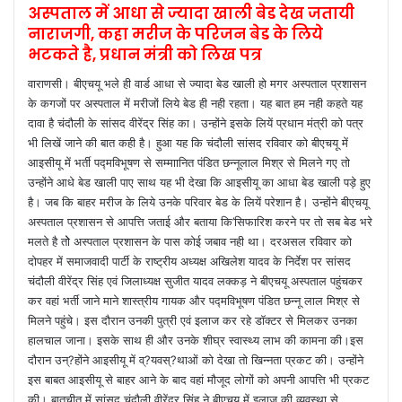
अस्पताल में आधा से ज्यादा खाली बेड देख जतायी
नाराजगी, कहा मरीज के परिजन बेड के लिये
भटकते है, प्रधान मंत्री को लिख पत्र
वाराणसी। बीएचयू भले ही वार्ड आधा से ज्यादा बेड खाली हो मगर अस्पताल प्रशासन
के कगजों पर अस्पताल में मरीजों लिये बेड ही नही रहता। यह बात हम नही कहते यह
दावा है चंदौली के सांसद वीरेंद्र सिंह का। उन्होंने इसके लियें प्रधान मंत्री को पत्र
भी लिखें जाने की बात कही है। हुआ यह कि चंदौली सांसद रविवार को बीएचयू में
आइसीयू में भर्ती पद्मविभूषण से सम्माानित पंडित छन्नूलाल मिश्र से मिलने गए तो
उन्होंने आधे बेड खाली पाए साथ यह भी देखा कि आइसीयू का आधा बेड खाली पड़े हुए
है। जब कि बाहर मरीज के लिये उनके परिवार बेड के लियें परेशान है। उन्होंने बीएचयू
अस्पताल प्रशासन से आपत्ति जताई और बताया कि’सिफारिश करने पर तो सब बेड भरे
मलते है तोे अस्पताल प्रशासन के पास कोई जबाव नही था। दरअसल रविवार को
दोपहर में समाजवादी पार्टी के राष्ट्रीय अध्यक्ष अखिलेश यादव के निर्देश पर सांसद
चंदौली वीरेंद्र सिंह एवं जिलाध्यक्ष सुजीत यादव लक्कड़ ने बीएचयू अस्पताल पहुंचकर
कर वहां भर्ती जाने माने शास्त्रीय गायक और पद्मविभूषण पंडित छन्नू लाल मिश्र से
मिलने पहुंचे। इस दौरान उनकी पुत्री एवं इलाज कर रहे डॉक्टर से मिलकर उनका
हालचाल जाना। इसके साथ ही और उनके शीघ्र स्वास्थ्य लाभ की कामना की।इस
दौरान उन्?होंने आइसीयू में व्?यवस्?थाओं को देखा तो खिन्नता प्रकट की। उन्होंने
इस बाबत आइसीयू से बाहर आने के बाद वहां मौजूद लोगों को अपनी आपत्ति भी प्रकट
की। बातचीत में सांसद चंदौली वीरेंद्र सिंह ने बीएचयू में इलाज की व्यवस्था से