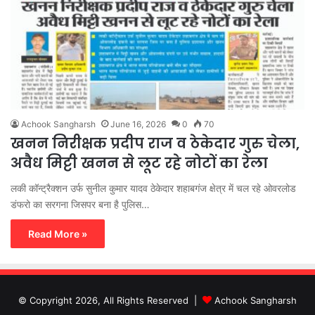
Achook Sangharsh
June 16, 2026
0
70
खनन निरीक्षक प्रदीप राज व ठेकेदार गुरु चेला,
अवैध मिट्टी खनन से लूट रहे नोटों का रेला
लकी कॉन्ट्रैक्शन उर्फ सुनील कुमार यादव ठेकेदार शहाबगंज क्षेत्र में चल रहे ओवरलोड
डंफरो का सरगना जिसपर बना है पुलिस…
Read More »
© Copyright 2026, All Rights Reserved |
Achook Sangharsh