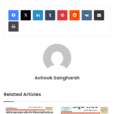
LinkedIn
Tumblr
Pinterest
Reddit
VKontakte
Share via Email
Print
Achook Sangharsh
Related Articles