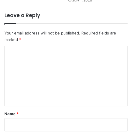
July 1, 2026
Leave a Reply
Your email address will not be published.
Required fields are
marked
*
C
o
m
m
e
n
t
*
Name
*