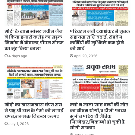
मोदी के खास सांसद नवीन जैन
परिवहन मंत्री दयाशंकर ने मृतक
ने किया हजारों करोड़ का सड़क
सहायता राशि बढ़ाई, रोडवेज
निर्माण में घोटाला,पीएम सीएम
कर्मियों की मुश्किलें कम होने
का मुंह किया काला
को आई
4 days ago
April 20, 2026
मोदी का खासमखास चंपत राय
क्यो न माना जाए बच्चों की मौत
ने प्रभु श्री राम के पैसो को लगाई
का सीएम योगी,व डीजी फायर
चपत,रामभक्त निकला लम्पट
सुजीत पांडेय ही नैतिक
जिम्मेदार,निकम्मी हो चुकी है
July 1, 2026
योगी सरकार