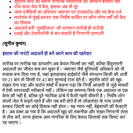
सुप्रीम कोर्ट की बेचैनी नागरिक स्वतंत्रता का अपमान बर्दाश्त नहीं
पांच साल जेल में कैद, इंसाफ अब भी दूर
जांच एजेंसियों का हथियार जमानत पर टालमटोल और नए केस दर्ज
मालेगांव से मुंबई ब्लास्ट तक निर्दोष साबित पर कौन भरेगा वर्षों की कैद
का हिसाब
अदालतें बनीं ‘मुसद्दीलाल’ की दास्तान तारीखें ही तारीखें
एआई और टेक्नोलॉजी से बन सकती है निगरानी प्रणाली
(सुनील कुमार)
इंसाफ की गारंटी अदालतें ही बनें अपने काम की पहरेदार
तारीख पर तारीख यह डायलॉग अब केवल फिल्मों का नहीं, बल्कि हिंदुस्तानी
अदालतों का जीवंत सच बन चुका है। जमानत जैसे बुनियादी अधिकार को भी
मजाक बना दिया गया है, जहां इलाहाबाद हाईकोर्ट जैसे संस्थान किसी की अर्जी
पर 21 बार तो किसी पर 43 बार सुनवाई टाल देते हैं। सुप्रीम कोर्ट को खुद
दख़ल देना पड़ा और कठोर शब्दों में कहना पड़ा कि निजी आज़ादी से जुड़े मामलों
में ऐसी लापरवाही स्वीकार्य नहीं। लेकिन यह समस्या सिर्फ एक अदालत या एक
केस की नहीं है, बल्कि पूरे न्यायिक ढांचे में फैली गहरी बीमारी है। निर्दोष लोग
सालों जेल में सड़ते रहते हैं और जब बरी होते हैं तो लोकतंत्र के पास उनकी
बरबाद ज़िंदगी का कोई हिसाब नहीं होता। यह न्याय नहीं, बेइंसाफी की फैक्ट्री
है। अब वक्त आ गया है कि अदालतें खुद को तकनीक और सख़्त निगरानी तंत्र
से लैस करें, वरना इंसाफ आम नागरिक के लिए केवल किताबों तक सिमट कर
रह जाएगा।