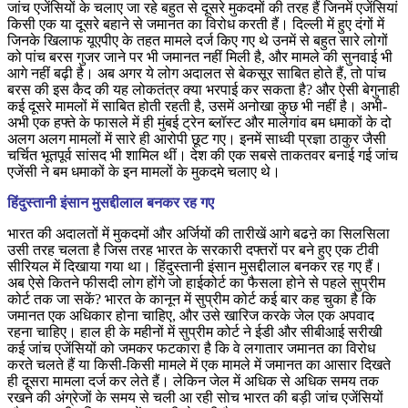
जांच एजेंसियों के चलाए जा रहे बहुत से दूसरे मुकदमों की तरह हैं जिनमें एजेंसियां
किसी एक या दूसरे बहाने से जमानत का विरोध करती हैं। दिल्ली में हुए दंगों में
जिनके खिलाफ यूएपीए के तहत मामले दर्ज किए गए थे उनमें से बहुत सारे लोगों
को पांच बरस गुजर जाने पर भी जमानत नहीं मिली है, और मामले की सुनवाई भी
आगे नहीं बढ़ी है। अब अगर ये लोग अदालत से बेकसूर साबित होते हैं, तो पांच
बरस की इस कैद की यह लोकतंत्र क्या भरपाई कर सकता है? और ऐसी बेगुनाही
कई दूसरे मामलों में साबित होती रहती है, उसमें अनोखा कुछ भी नहीं है। अभी-
अभी एक हफ्ते के फासले में ही मुंबई ट्रेन ब्लॉस्ट और मालेगांव बम धमाकों के दो
अलग अलग मामलों में सारे ही आरोपी छूट गए। इनमें साध्वी प्रज्ञा ठाकुर जैसी
चर्चित भूतपूर्व सांसद भी शामिल थीं। देश की एक सबसे ताकतवर बनाई गई जांच
एजेंसी ने बम धमाकों के इन मामलों के मुकदमे चलाए थे।
हिंदुस्तानी इंसान मुसद्दीलाल बनकर रह गए
भारत की अदालतों में मुकदमों और अर्जियों की तारीखें आगे बढऩे का सिलसिला
उसी तरह चलता है जिस तरह भारत के सरकारी दफ्तरों पर बने हुए एक टीवी
सीरियल में दिखाया गया था। हिंदुस्तानी इंसान मुसद्दीलाल बनकर रह गए हैं।
अब ऐसे कितने फीसदी लोग होंगे जो हाईकोर्ट का फैसला होने से पहले सुप्रीम
कोर्ट तक जा सकें? भारत के कानून में सुप्रीम कोर्ट कई बार कह चुका है कि
जमानत एक अधिकार होना चाहिए, और उसे खारिज करके जेल एक अपवाद
रहना चाहिए। हाल ही के महीनों में सुप्रीम कोर्ट ने ईडी और सीबीआई सरीखी
कई जांच एजेंसियों को जमकर फटकारा है कि वे लगातार जमानत का विरोध
करते चलते हैं या किसी-किसी मामले में एक मामले में जमानत का आसार दिखते
ही दूसरा मामला दर्ज कर लेते हैं। लेकिन जेल में अधिक से अधिक समय तक
रखने की अंग्रेजों के समय से चली आ रही सोच भारत की बड़ी जांच एजेंसियों