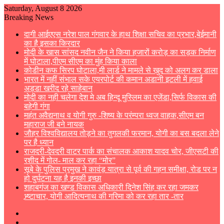
Saturday, August 8 2026
Breaking News
दागी आईएएस नरेश पाल गंगवार के हाथ शिक्षा सचिव का प्रभार,बेईमानी
का है इसका किरदार
मोदी के खास सांसद नवीन जैन ने किया हजारों करोड़ का सड़क निर्माण
में घोटाला,पीएम सीएम का मुंह किया काला
कोडीन कफ सिरप घोटाला,मी लार्ड ने मामले से खुद को अलग कर डाला
भारत में नहीं संभाल सके एयरपोर्ट की कमान अडानी इटली में हवाई
अड्डा खरीद रहे साहेबान
मोदी का नही चलेगा देश मे अब हिन्दू मुस्लिम का एजेंडा,सिर्फ विकास की
बहेगी गंगा
महंत अवैद्यनाथ व योगी गुरु -शिष्य के परंम्परा ध्वज वाहक,सीएम बन
महाराज जी बने नायक
जौहर विश्वविद्यालय तोड़ने का तुगलकी फरमान, योगी का बस बदला लेने
पर है ध्यान
राजदरी-देवदरी वाटर पार्क का संचालक आकाश यादव चोर, जीएसटी की
रशीद में गोल- माल कर रहा “मोर”
सूबे के पुलिस प्रमुख ने कावंड़ यात्रा से पूर्व की गहन समीक्षा, रोड पर न
हो दुर्घटना यह है इनकी इच्छा
शहाबगंज का खण्ड विकास अधिकारी दिनेश सिंह कर रहा जमकर
भ्र्ष्टाचार, योगी आदित्यनाथ की गरिमा को कर रहा तार -तार
Sidebar
Switch