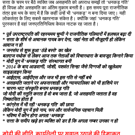
सत्ता के चरम पर बैठे व्यक्ति जब असहमति को अपराध समझें तो ‘धनकड़ गति’
ही विपक्ष और असहमति का अंतिम मुकाम बनती है। इस समय पूरा राजनीतिक
तंत्र इस भय के साए में है कि कहीं उन्हें भी ‘धनकड़’ न बना दिया जाए। यही
लोकतंत्र के लिए सबसे खतरनाक संकेत है। क्योंकि जहां ‘धनकड़ गति’
पुरस्कार है वहां जनप्रतिनिधित्व केवल नाटक रह जाता है।
* पूर्व उपराष्ट्रपति की रहस्यमय चुप्पी ने राजनीतिक गलियारों में हलचल बढ़ा दी
* सत्ता के शीर्ष से अचानक गायब कर देना, जहां नेता की मौजूदगी हो लेकिन
आवाज न हो
* जनसंघ से शुरू हुआ ‘ठंडे बस्ते’ का खेल
बलराज मधोक से लेकर आज तक नेताओं को विचारधारा के बावजूद किनारे किया
* मोदी युग में ‘धनकड़ गति’ संस्थागत बनी
* 2014 के बाद आडवाणी, जोशी, यशवंत सिन्हा जैसे दिग्गजों को खुलेआम
साइडलाइन किया
* आईएएस, आईपीएस और जज भी इस गति से नहीं बचे
* असहमति जताने पर अफसरशाही और न्यायपालिका को भी हाशिये पर
* चारण-भाट संस्कृति बनाम धनकड़ गति
जो मोदी की स्तुति करता है वो बच जाता है, जो असहमति जताता है वह
निष्कासित होता है
* कांग्रेस में भी रही ‘धनकड़ गति’ की छाया
लेकिन मोदी युग में इसे नाम, रूप और सार्वजनिक पहचान मिली
* भविष्य में कौन होगा अगला ‘धनकड़’
* सत्ता के समीप खड़े हर व्यक्ति को डर है कि अगला नम्बर उनका न हो
मोदी की नीति, कार्यशैली पर सवाल उठाने की हिमाकत