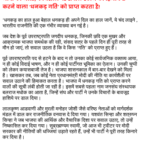
करने वाला ‘धनकड़ गति’ को प्राप्त करता है!
‘धनकड़ का हाल हुआ बेहाल धनकड़ ही अपने दिल का हाल जानें, ये चंद लाइने ,
भारतीय राजनीति की एक गंभीर व्याख्या बन गई है।
जब देश के पूर्व उपराष्ट्रपति जगदीप धनकड़, जिनकी छवि एक मुखर और
आक्रामक भाजपा समर्थक की रही, संसद सत्र के पहले दिन ही पूरी तरह से
मौन हो जाएं, तो सवाल उठता है कि वे किस ‘गति’ को प्राप्त हुए हैं।
पूर्व उपराष्ट्रपति पद से हटने के बाद न तो उनका कोई सार्वजनिक वक्तव्य आया,
न ही कोई विदाई भाषण, और न ही कोई पार्टीगत भूमिका का ऐलान। उनकी चुप्पी
को लेकर कयासबाजी तेज है। भाजपा शासनकाल में बार-बार देखने को मिला
है। खासकर तब, जब कोई नेता प्रधानमंत्री मोदी की नीति या कार्यशैली पर
सवाल उठाने की हिमाकत करता है। भाजपा में धनकड़ गति को प्राप्त करने
वालों की सूची लंबी होती जा रही है। इसमें सबसे पहला नाम जनसंघ संस्थापक
बलराज मधोक का आता है, जिन्हें संघ और पार्टी ने उनके विचारों के बावजूद
हाशिये पर डाल दिया।
लालकृष्ण आडवाणी और मुरली मनोहर जोशी जैसे वरिष्ठ नेताओं को मार्गदर्शक
मंडल में डाल कर राजनीतिक वनवास दे दिया गया। यशवंत सिन्हा और शत्रुघ्न
सिन्हा ने जब भाजपा की आर्थिक और वैचारिक दिशा पर सवाल उठाए, तो उन्हें
निष्कासित कर दिया गया। सुब्रह्मण्यम स्वामी, जो आज भी ट्वीटर पर मोदी
सरकार की नीतियों की धज्जियां उड़ाते रहते हैं, उन्हें भी पार्टी ने पूरी तरह किनारे
कर दिया है।