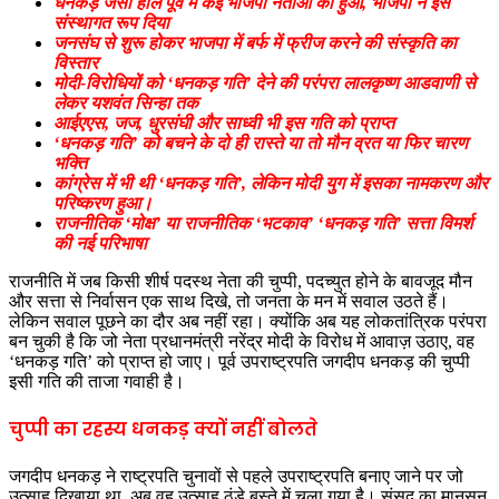
धनकड़ जैसा हाल पूर्व में कई भाजपा नेताओं का हुआ, भाजपा ने इसे
संस्थागत रूप दिया
जनसंघ से शुरू होकर भाजपा में बर्फ में फ्रीज करने की संस्कृति का
विस्तार
मोदी-विरोधियों को ‘धनकड़ गति’ देने की परंपरा लालकृष्ण आडवाणी से
लेकर यशवंत सिन्हा तक
आईएएस, जज, धुरसंघी और साध्वी भी इस गति को प्राप्त
‘धनकड़ गति’ को बचने के दो ही रास्ते या तो मौन व्रत या फिर चारण
भक्ति
कांग्रेस में भी थी ‘धनकड़ गति’, लेकिन मोदी युग में इसका नामकरण और
परिष्करण हुआ।
राजनीतिक ‘मोक्ष’ या राजनीतिक ‘भटकाव’ ‘धनकड़ गति’ सत्ता विमर्श
की नई परिभाषा
राजनीति में जब किसी शीर्ष पदस्थ नेता की चुप्पी, पदच्युत होने के बावजूद मौन
और सत्ता से निर्वासन एक साथ दिखे, तो जनता के मन में सवाल उठते हैं।
लेकिन सवाल पूछने का दौर अब नहीं रहा। क्योंकि अब यह लोकतांत्रिक परंपरा
बन चुकी है कि जो नेता प्रधानमंत्री नरेंद्र मोदी के विरोध में आवाज़ उठाए, वह
‘धनकड़ गति’ को प्राप्त हो जाए। पूर्व उपराष्ट्रपति जगदीप धनकड़ की चुप्पी
इसी गति की ताजा गवाही है।
चुप्पी का रहस्य धनकड़ क्यों नहीं बोलते
जगदीप धनकड़ ने राष्ट्रपति चुनावों से पहले उपराष्ट्रपति बनाए जाने पर जो
उत्साह दिखाया था, अब वह उत्साह ठंडे बस्ते में चला गया है। संसद का मानसून