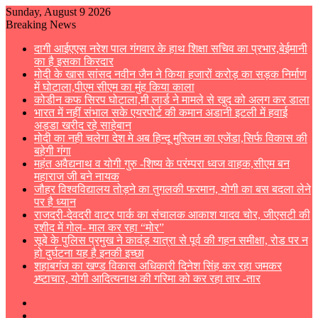
Sunday, August 9 2026
Breaking News
दागी आईएएस नरेश पाल गंगवार के हाथ शिक्षा सचिव का प्रभार,बेईमानी
का है इसका किरदार
मोदी के खास सांसद नवीन जैन ने किया हजारों करोड़ का सड़क निर्माण
में घोटाला,पीएम सीएम का मुंह किया काला
कोडीन कफ सिरप घोटाला,मी लार्ड ने मामले से खुद को अलग कर डाला
भारत में नहीं संभाल सके एयरपोर्ट की कमान अडानी इटली में हवाई
अड्डा खरीद रहे साहेबान
मोदी का नही चलेगा देश मे अब हिन्दू मुस्लिम का एजेंडा,सिर्फ विकास की
बहेगी गंगा
महंत अवैद्यनाथ व योगी गुरु -शिष्य के परंम्परा ध्वज वाहक,सीएम बन
महाराज जी बने नायक
जौहर विश्वविद्यालय तोड़ने का तुगलकी फरमान, योगी का बस बदला लेने
पर है ध्यान
राजदरी-देवदरी वाटर पार्क का संचालक आकाश यादव चोर, जीएसटी की
रशीद में गोल- माल कर रहा “मोर”
सूबे के पुलिस प्रमुख ने कावंड़ यात्रा से पूर्व की गहन समीक्षा, रोड पर न
हो दुर्घटना यह है इनकी इच्छा
शहाबगंज का खण्ड विकास अधिकारी दिनेश सिंह कर रहा जमकर
भ्र्ष्टाचार, योगी आदित्यनाथ की गरिमा को कर रहा तार -तार
Sidebar
Switch