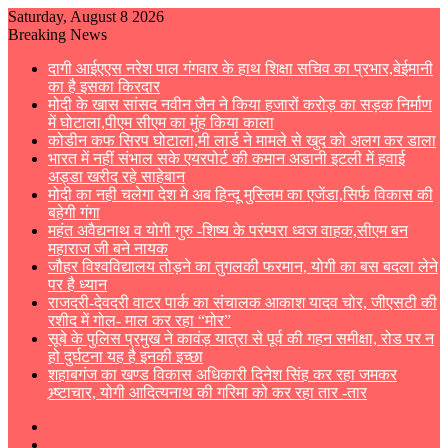
Saturday, August 8 2026
Breaking News
दागी आईएएस नरेश पाल गंगवार के हाथ शिक्षा सचिव का प्रभार,बेईमानी
का है इसका किरदार
मोदी के खास सांसद नवीन जैन ने किया हजारों करोड़ का सड़क निर्माण
में घोटाला,पीएम सीएम का मुंह किया काला
कोडीन कफ सिरप घोटाला,मी लार्ड ने मामले से खुद को अलग कर डाला
भारत में नहीं संभाल सके एयरपोर्ट की कमान अडानी इटली में हवाई
अड्डा खरीद रहे साहेबान
मोदी का नही चलेगा देश मे अब हिन्दू मुस्लिम का एजेंडा,सिर्फ विकास की
बहेगी गंगा
महंत अवैद्यनाथ व योगी गुरु -शिष्य के परंम्परा ध्वज वाहक,सीएम बन
महाराज जी बने नायक
जौहर विश्वविद्यालय तोड़ने का तुगलकी फरमान, योगी का बस बदला लेने
पर है ध्यान
राजदरी-देवदरी वाटर पार्क का संचालक आकाश यादव चोर, जीएसटी की
रशीद में गोल- माल कर रहा “मोर”
सूबे के पुलिस प्रमुख ने कावंड़ यात्रा से पूर्व की गहन समीक्षा, रोड पर न
हो दुर्घटना यह है इनकी इच्छा
शहाबगंज का खण्ड विकास अधिकारी दिनेश सिंह कर रहा जमकर
भ्र्ष्टाचार, योगी आदित्यनाथ की गरिमा को कर रहा तार -तार
Sidebar
Switch