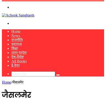
skin
Menu
Search
for
Home
News
राजनीति
स्वास्थ्य
शिक्षा
उत्तर प्रदेश
देश-विदेश
All Books
ई-पेपर
Search
for
Home
/
जैसलमेर
जैसलमेर