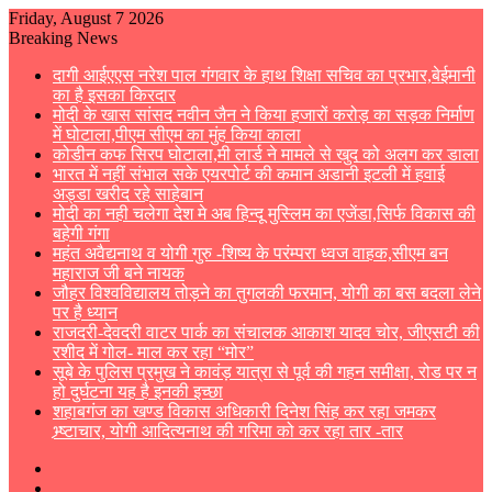
Friday, August 7 2026
Breaking News
दागी आईएएस नरेश पाल गंगवार के हाथ शिक्षा सचिव का प्रभार,बेईमानी
का है इसका किरदार
मोदी के खास सांसद नवीन जैन ने किया हजारों करोड़ का सड़क निर्माण
में घोटाला,पीएम सीएम का मुंह किया काला
कोडीन कफ सिरप घोटाला,मी लार्ड ने मामले से खुद को अलग कर डाला
भारत में नहीं संभाल सके एयरपोर्ट की कमान अडानी इटली में हवाई
अड्डा खरीद रहे साहेबान
मोदी का नही चलेगा देश मे अब हिन्दू मुस्लिम का एजेंडा,सिर्फ विकास की
बहेगी गंगा
महंत अवैद्यनाथ व योगी गुरु -शिष्य के परंम्परा ध्वज वाहक,सीएम बन
महाराज जी बने नायक
जौहर विश्वविद्यालय तोड़ने का तुगलकी फरमान, योगी का बस बदला लेने
पर है ध्यान
राजदरी-देवदरी वाटर पार्क का संचालक आकाश यादव चोर, जीएसटी की
रशीद में गोल- माल कर रहा “मोर”
सूबे के पुलिस प्रमुख ने कावंड़ यात्रा से पूर्व की गहन समीक्षा, रोड पर न
हो दुर्घटना यह है इनकी इच्छा
शहाबगंज का खण्ड विकास अधिकारी दिनेश सिंह कर रहा जमकर
भ्र्ष्टाचार, योगी आदित्यनाथ की गरिमा को कर रहा तार -तार
Sidebar
Switch