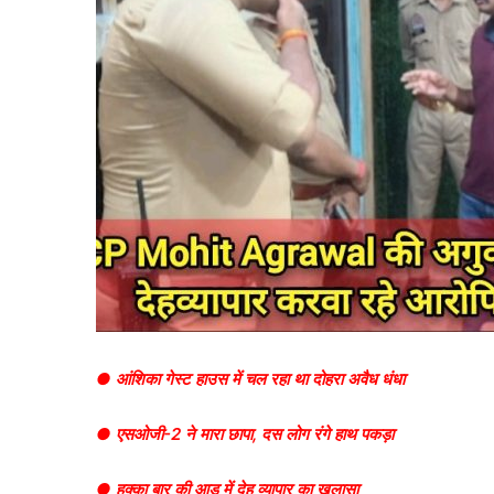
● आंशिका गेस्ट हाउस में चल रहा था दोहरा अवैध धंधा
● एसओजी-2 ने मारा छापा, दस लोग रंगे हाथ पकड़ा
● हुक्का बार की आड़ में देह व्यापार का खुलासा