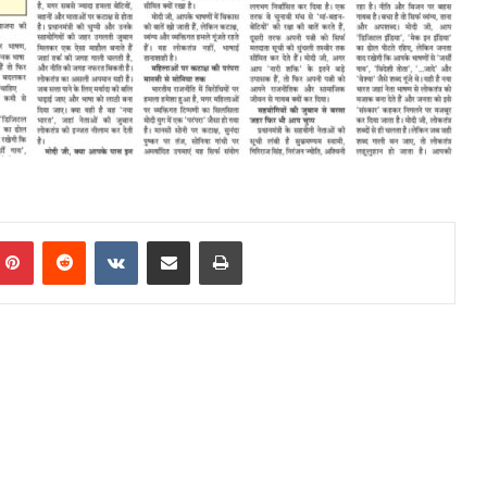
mblr
Pinterest
Reddit
VKontakte
Share via Email
Print