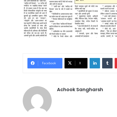
LinkedIn
Tu
Facebook
X
Achook Sangharsh