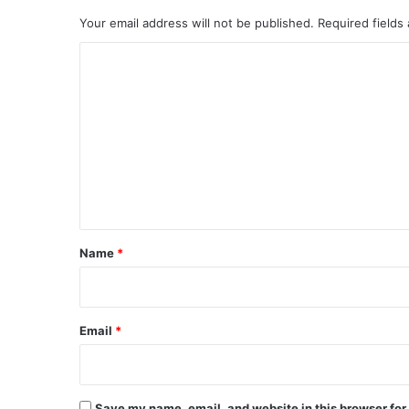
Your email address will not be published.
Required fields
C
o
m
m
e
n
t
*
Name
*
Email
*
Save my name, email, and website in this browser for