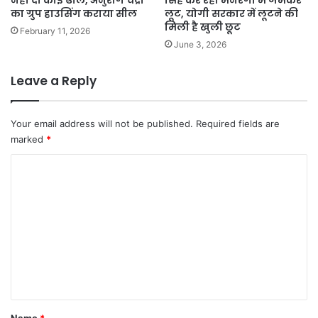
नही दी कोई ढील, अनुराग चंद्रा
सिंह कर रहा मनरेगा में जमकर
का ग्रुप हाउसिंग कराया सील
लूट, योगी सरकार में लूटने की
मिली है खुली छूट
February 11, 2026
June 3, 2026
Leave a Reply
Your email address will not be published.
Required fields are
marked
*
C
o
m
m
e
n
t
*