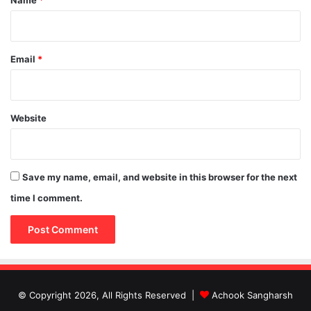
Name
*
Email
*
Website
Save my name, email, and website in this browser for the next
time I comment.
© Copyright 2026, All Rights Reserved |
Achook Sangharsh