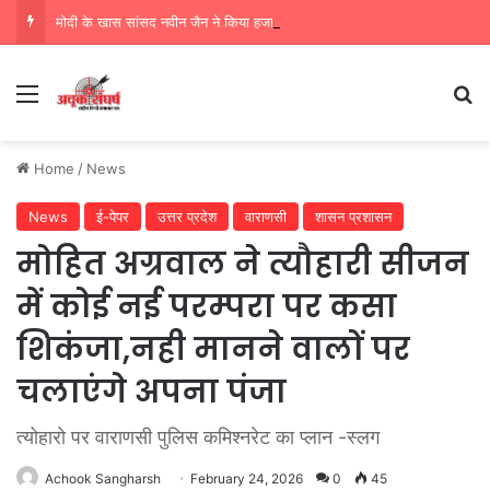
मोदी के खास सांसद नवीन जैन ने किया हजारों करोड़ का सड़क निर्माण में घोटाला,पीएम सीएम का मुंह किया काला
Menu
Se
Home
/
News
News
ई-पेपर
उत्तर प्रदेश
वाराणसी
शासन प्रशासन
मोहित अग्रवाल ने त्यौहारी सीजन
में कोई नई परम्परा पर कसा
शिकंजा,नही मानने वालों पर
चलाएंगे अपना पंजा
त्योहारो पर वाराणसी पुलिस कमिश्नरेट का प्लान -स्लग
Achook Sangharsh
February 24, 2026
0
45