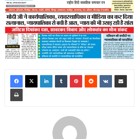
LinkedIn
Tumblr
Pinterest
Reddit
VKontakte
Share via Email
Print