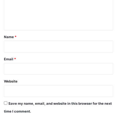
m
e
n
t
*
Name
*
Email
*
Website
Save my name, email, and website in this browser for the next
time I comment.