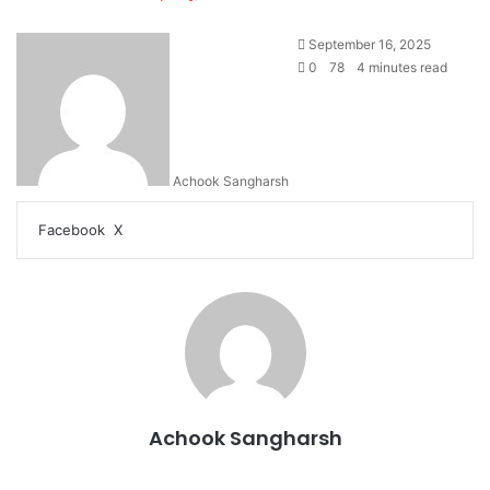
September 16, 2025
0
78
4 minutes read
Achook Sangharsh
LinkedIn
Tumblr
Pinterest
Reddit
VKontakte
Share
Print
Facebook
X
via
Email
Achook Sangharsh