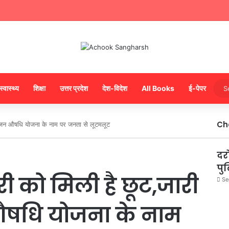
स्वास्थ्य
शिक्षा
उत्तर प्रदेश
देश-विदेश
All Books
ई-पेपर
Ch
ै, जन औषधि योजना के नाम पर जनता से लूटमलूट
Cl
दर
पु
री को मिली है छूट,जारी
Se
 औषधि योजना के नाम