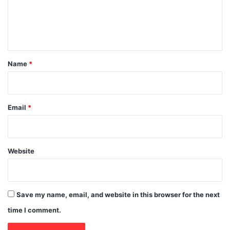
e
n
t
*
Name
*
Email
*
Website
Save my name, email, and website in this browser for the next
time I comment.