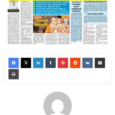
LinkedIn
Tumblr
Pinterest
Reddit
VKontakte
Share via Email
Print